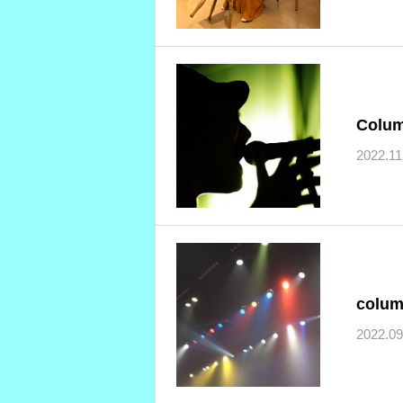
Colu
2022.11
colu
2022.09