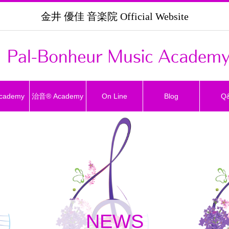
金井 優佳 音楽院 Official Website
Academy
治音®︎ Academy
On Line
Blog
Q
NEWS