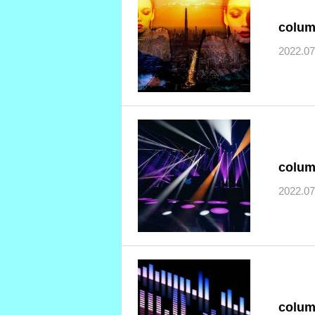
colu
2022.07
colu
2022.07
colu