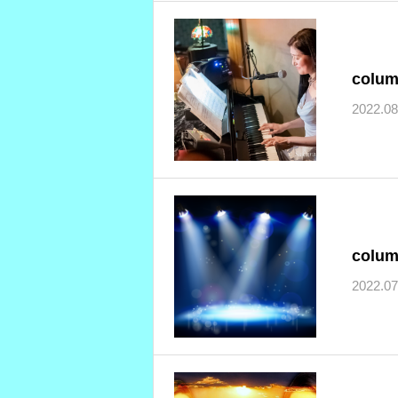
colu
2022.08
colu
2022.07