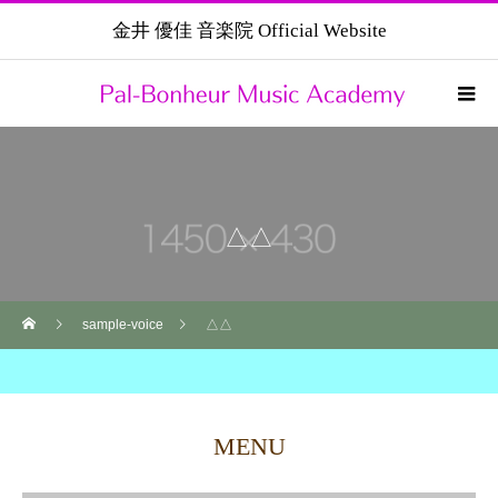
金井 優佳 音楽院 Official Website
△△
sample-voice
△△
MENU